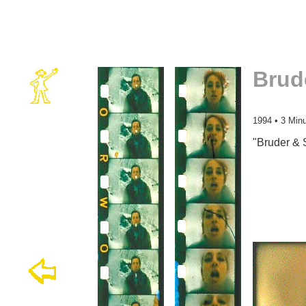
Brud
1994 • 3 Min
"Bruder & 