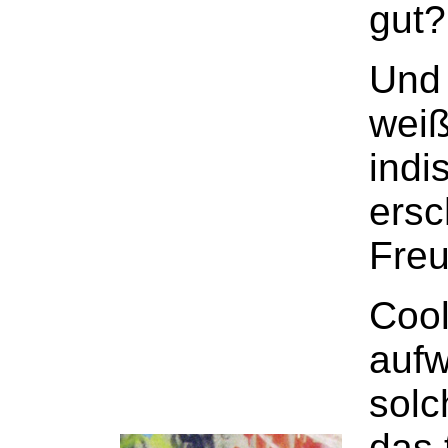
gut?
Und 
weiß
indi
ersc
Freu
Cool
aufw
solc
das 