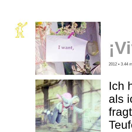
¡V
2012 • 3.44 m
Ich 
als 
frag
Teuf