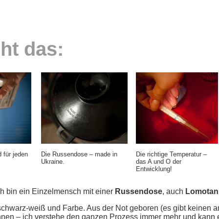
ht das:
 für jeden
Die Russendose – made in
Die richtige Temperatur –
Ukraine.
das A und O der
Entwicklung!
ch bin ein Einzelmensch mit einer
Russendose
, auch
Lomotan
 schwarz-weiß und Farbe. Aus der Not geboren (es gibt keinen a
nnen – ich verstehe den ganzen Prozess immer mehr und kann 