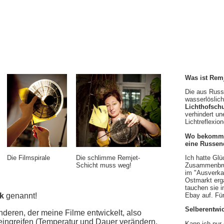
Was ist Rem
Die aus Russ
wasserlöslic
Lichthofsch
verhindert u
Lichtreflexio
Wo bekommt
eine Russe
Ich hatte Gl
Die Filmspirale
Die schlimme Remjet-
Zusammenbru
Schicht muss weg!
im "Ausverkau
Ostmarkt erga
tauchen sie 
Ebay auf. Für
k
genannt!
Selberentwi
nderen, der meine Filme entwickelt, also
eingreifen (Temperatur und Dauer verändern,
Kann ich nur 