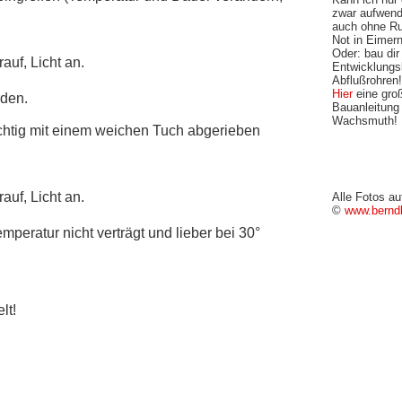
zwar aufwend
auch ohne R
Not in Eimer
Oder: bau dir
uf, Licht an.
Entwicklungs
Abflußrohren!
Hier
eine groß
rden.
Bauanleitung
Wachsmuth!
chtig mit einem weichen Tuch abgerieben
uf, Licht an.
Alle Fotos au
©
www.berndb
eratur nicht verträgt und lieber bei 30°
lt!