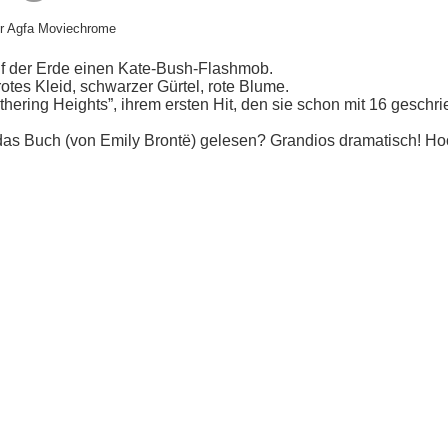
ner Agfa Moviechrome
uf der Erde einen Kate-Bush-Flashmob.
rotes Kleid, schwarzer Gürtel, rote Blume.
hering Heights”, ihrem ersten Hit, den sie schon mit 16 geschr
e das Buch (von Emily Brontë) gelesen? Grandios dramatisch! Ho