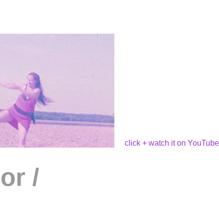
click + watch it on YouTube
or /