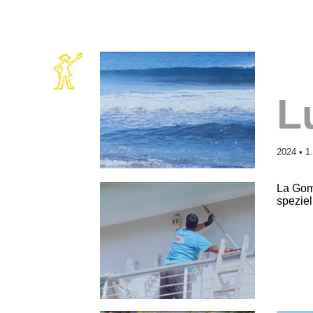
L
2024 • 1
La Gom
speziel