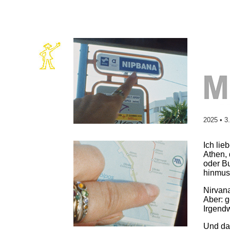
2025 • 3
Ich lie
Athen, 
oder Bu
hinmus
Nirvana
Aber: 
Irgend
Und dan