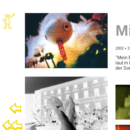
M
2002
• 3
"Mein B
laut i
der So