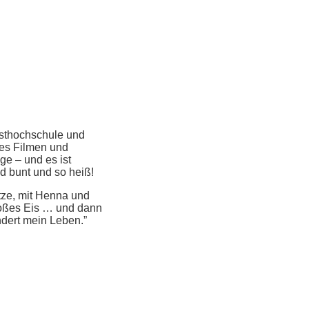
nsthochschule und
des Filmen und
ge – und es ist
bunt und so heiß!
tze, mit Henna und
roßes Eis … und dann
ndert mein Leben
.”