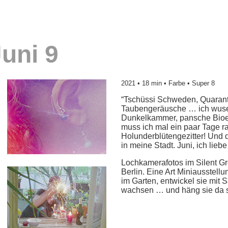
uni 9
2021 • 18 min • Farbe • Super 8
“Tschüssi Schweden, Quarant
Taubengeräusche … ich wusel
Dunkelkammer, pansche Bioen
muss ich mal ein paar Tage r
Holunderblütengezitter! Und
in meine Stadt. Juni, ich liebe
Lochkamerafotos im Silent Gre
Berlin. Eine Art Miniausstellu
im Garten, entwickel sie mit S
wachsen … und häng sie da sp