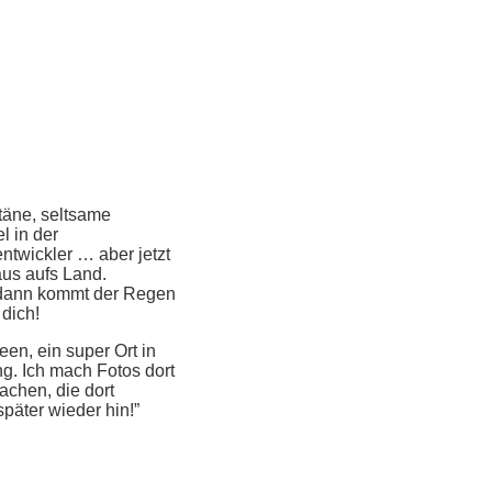
äne, seltsame
 in der
twickler … aber jetzt
aus aufs Land.
 dann kommt der Regen
 dich!
en, ein super Ort in
ng. Ich mach Fotos dort
achen, die dort
äter wieder hin!”