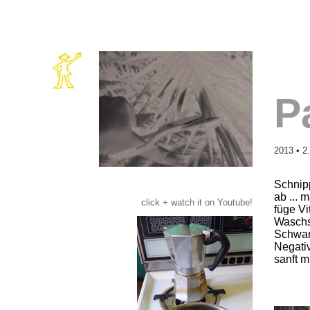
P
2013 • 2
Schnip
ab ... 
click + watch it on Youtube!
füge V
Waschso
Schwar
Negati
sanft m