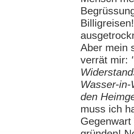
Begrüssung
Billigreise
ausgetrock
Aber mein 
verrät mir:
"
Widerstand
Wasser-in-
den Heimge
muss ich ha
Gegenwart
gründen! No