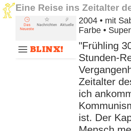
Eine Reise ins Zeitalter 
2004 • mit Sa
Farbe • Supe
"Frühling 3
Stunden-Rei
Vergangenh
Zeitalter d
ich ankomm
Kommunismu
ist. Der Ka
Mensch meh