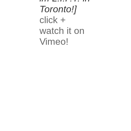
Toronto!]
click +
watch it on
Vimeo!