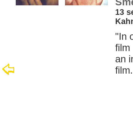
Sme
13 s
Kahn
"In 
film
an i
film.