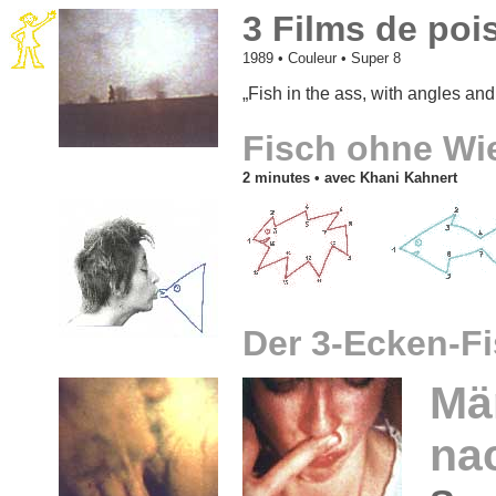
3 Films de poi
1989
• Couleur • Super 8
„Fish in the ass, with angles and 
Fisch ohne Wi
2 minutes •
avec Khani Kahnert
Der 3-Ecken-F
Mä
na