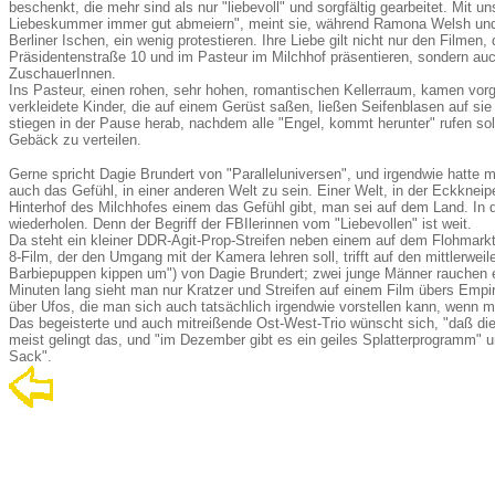
beschenkt, die mehr sind als nur "liebevoll" und sorgfältig gearbeitet. Mit 
Liebeskummer immer gut abmeiern", meint sie, während Ramona Welsh und
Berliner Ischen, ein wenig protestieren. Ihre Liebe gilt nicht nur den Filmen,
Präsidentenstraße 10 und im Pasteur im Milchhof präsentieren, sondern au
ZuschauerInnen.
Ins Pasteur, einen rohen, sehr hohen, romantischen Kellerraum, kamen vorg
verkleidete Kinder, die auf einem Gerüst saßen, ließen Seifenblasen auf si
stiegen in der Pause herab, nachdem alle "Engel, kommt herunter" rufen sol
Gebäck zu verteilen.
Gerne spricht Dagie Brundert von "Paralleluniversen", und irgendwie hatte
auch das Gefühl, in einer anderen Welt zu sein. Einer Welt, in der Eckkneipe
Hinterhof des Milchhofes einem das Gefühl gibt, man sei auf dem Land. In d
wiederholen. Denn der Begriff der FBIlerinnen vom "Liebevollen" ist weit.
Da steht ein kleiner DDR-Agit-Prop-Streifen neben einem auf dem Flohmark
8-Film, der den Umgang mit der Kamera lehren soll, trifft auf den mittlerwei
Barbiepuppen kippen um") von Dagie Brundert; zwei junge Männer rauchen 
Minuten lang sieht man nur Kratzer und Streifen auf einem Film übers Emp
über Ufos, die man sich auch tatsächlich irgendwie vorstellen kann, wenn ma
Das begeisterte und auch mitreißende Ost-West-Trio wünscht sich, "daß die
meist gelingt das, und "im Dezember gibt es ein geiles Splatterprogramm" u
Sack".