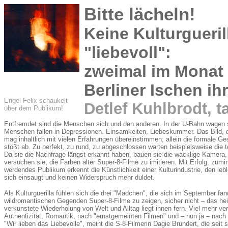
Bitte lächeln!
Keine Kulturgueril
"liebevoll":
zweimal im Monat 
Berliner Ischen ih
Engel Felix schaukelt
Detlef Kuhlbrodt, 
über dem Publikum!
Entfremdet sind die Menschen sich und den anderen. In der U-Bahn wagen si
Menschen fallen in Depressionen. Einsamkeiten, Liebeskummer. Das Bild, 
mag inhaltlich mit vielen Erfahrungen übereinstimmen; allein die formale Ges
stößt ab. Zu perfekt, zu rund, zu abgeschlossen warten beispielsweise die
Da sie die Nachfrage längst erkannt haben, bauen sie die wacklige Kamera
versuchen sie, die Farben alter Super-8-Filme zu imitieren. Mit Erfolg, zumi
werdendes Publikum erkennt die Künstlichkeit einer Kulturindustrie, den lebl
sich einsaugt und keinen Widerspruch mehr duldet.
Als Kulturguerilla fühlen sich die drei "Mädchen", die sich im September f
wildromantischen Gegenden Super-8-Filme zu zeigen, sicher nicht – das hei
verkunstete Wiederholung von Welt und Alltag liegt ihnen fern. Viel mehr v
Authentizität, Romantik, nach "ernstgemeinten Filmen" und – nun ja – nach 
"Wir lieben das Liebevolle", meint die S-8-Filmerin Dagie Brundert, die seit