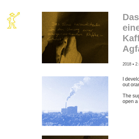
Das
ein
Kaf
Agf
2018 • 2.
I devel
out ora
The sug
open a 