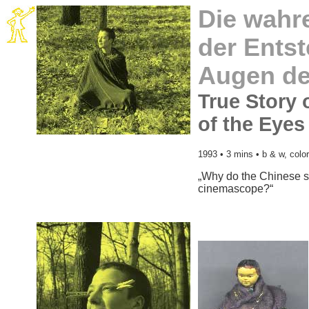
Die wahr
der Ents
Augen de
True Story 
of the Eyes
1993 • 3 mins • b & w, colo
„Why do the Chinese s
cinemascope?“