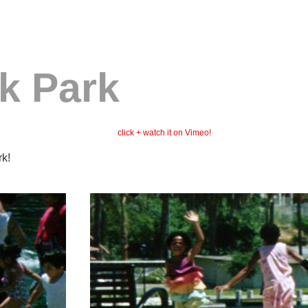
k Park
click + watc
h it on Vimeo!
k!