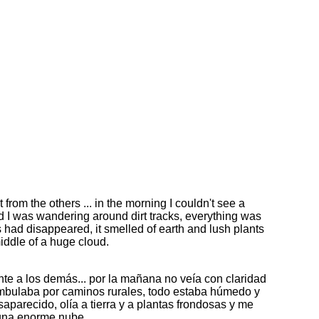
from the others ... in the morning I couldn't see a
nd I was wandering around dirt tracks, everything was
 had disappeared, it smelled of earth and lush plants
 middle of a huge cloud.
ente a los demás... por la mañana no veía con claridad
mbulaba por caminos rurales, todo estaba húmedo y
saparecido, olía a tierra y a plantas frondosas y me
una enorme nube.