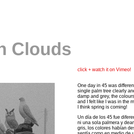
In Clouds
click + watch it on Vimeo!
One day in 45 was different 
single palm tree clearly a
damp and grey, the colours
and I felt like I was in the
I think spring is coming!
Un día de los 45 fue difer
ni una sola palmera y dea
gris, los colores habían de
sentía como en medio de 