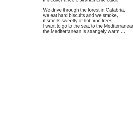
We drive through the forest in Calabria,
we eat hard biscuits and we smoke,
it smells sweetly of hot pine trees,
I want to go to the sea, to the Mediterranea
the Mediterranean is strangely warm …