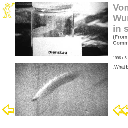
Vom
Wur
in 
(From
Commu
1996
• 3
„What b