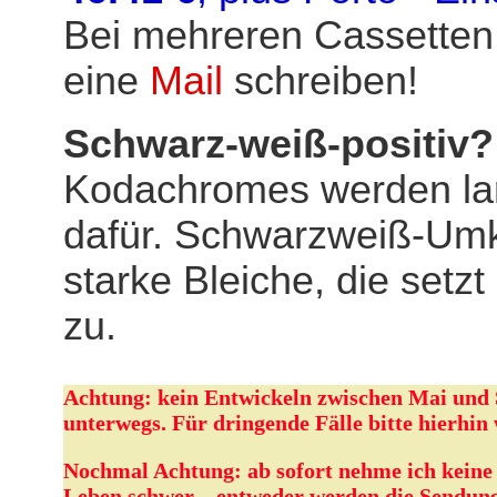
Bei mehreren Cassetten g
eine
Mail
schreiben!
Schwarz-weiß-positiv?
Kodachromes werden la
dafür. Schwarzweiß-Umke
starke Bleiche, die set
zu.
Achtung: kein Entwickeln zwischen Mai und
unterwegs. Für dringende Fälle bitte hierhi
Nochmal Achtung: ab sofort nehme ich keine
Leben schwer – entweder werden die Sendung