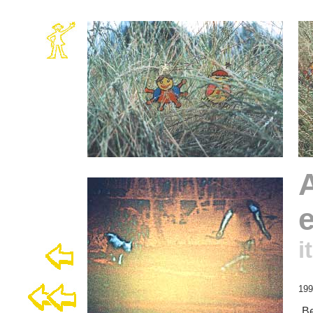
A
e
i
199
„B