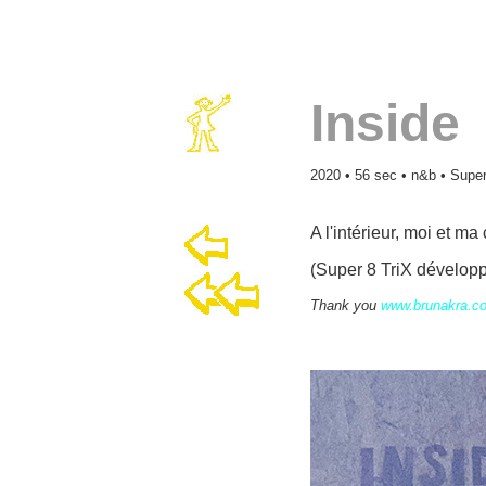
Inside
2020 • 56 sec • n&b • Super
A l'intérieur, moi et m
(Super 8 TriX développ
Thank you
www.brunakra.c