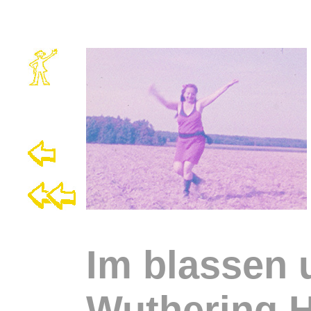
Im blassen
Wuthering H