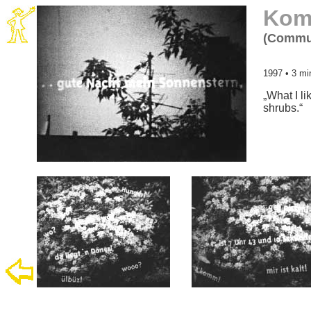
Kom
(Commun
1997 • 3 mi
„What I li
shrubs.“