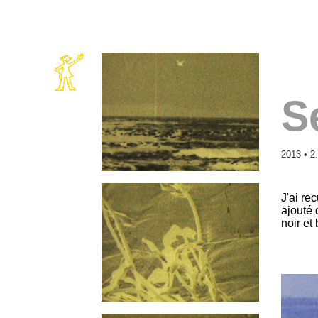
S
2013 • 2
J'ai re
ajouté 
noir et 