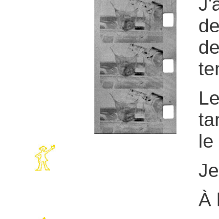
J'
de
de
te
Le
ta
le
Je
À 