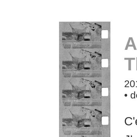
A
T
20
• 
C'