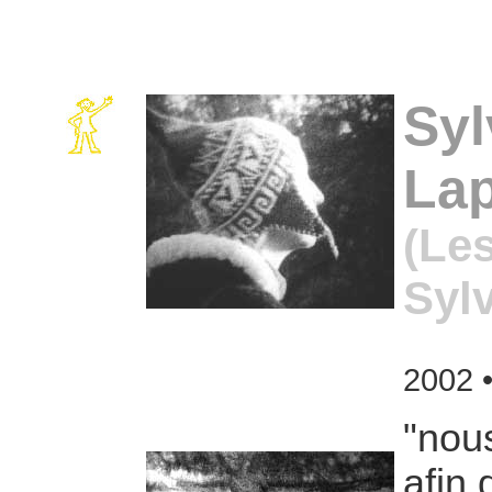
Syl
La
(Les
Sylv
2002
"
nous
afin 