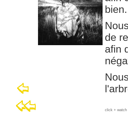
bien.
Nous
de re
afin 
néga
Nous
l'arb
click + watch 