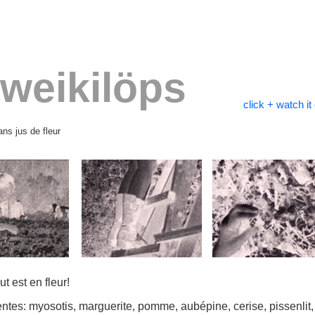
weikilöps
click + watch i
ns jus de fleur
t est en fleur!
rentes: myosotis, marguerite, pomme, aubépine, cerise, pissenlit, 