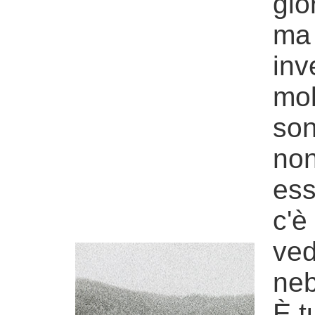
gio
ma 
inv
mol
son
non
ess
c'è
ved
neb
È t