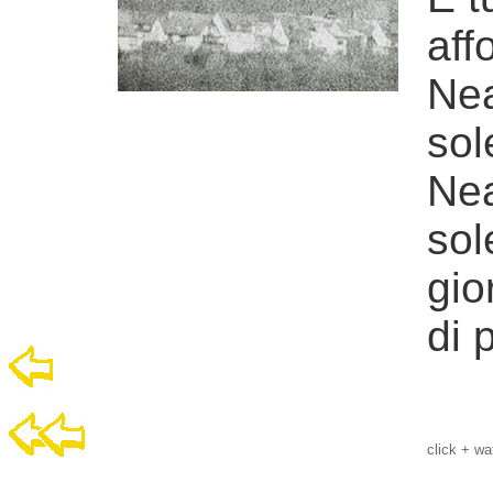
aff
Nea
sol
Nea
sol
gio
di 
click + wa