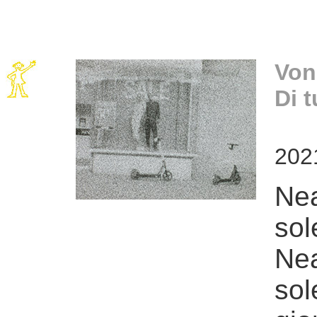
Von
Di t
2021
Nea
sol
Nea
sol