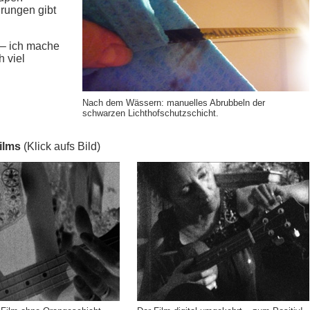
hrungen gibt
t – ich mache
h viel
Nach dem Wässern: manuelles Abrubbeln der
schwarzen Lichthofschutzschicht.
ilms
(Klick aufs Bild)