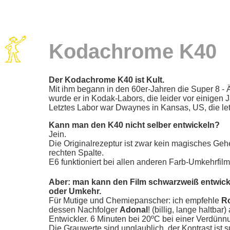
Kodachrome K40
Der Kodachrome K40 ist Kult.
Mit ihm begann in den 60er-Jahren die Super 8 - Är
wurde er in Kodak-Labors, die leider vor einigen Ja
Letztes Labor war Dwaynes in Kansas, US, die le
Kann man den K40 nicht selber entwickeln?
Jein.
Die Originalrezeptur ist zwar kein magisches Geh
rechten Spalte.
E6 funktioniert bei allen anderen Farb-Umkehrfilm
Aber: man kann den Film schwarzweiß entwicke
oder Umkehr.
Für Mutige und Chemiepanscher: ich empfehle
Ro
dessen Nachfolger
Adonal
! (billig, lange haltbar) 
Entwickler. 6 Minuten bei 20ºC bei einer Verdünn
Die Grauwerte sind unglaublich, der Kontrast ist s