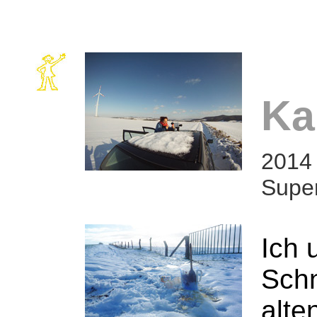
Ka
2014 
Super
Ich 
Schn
alte