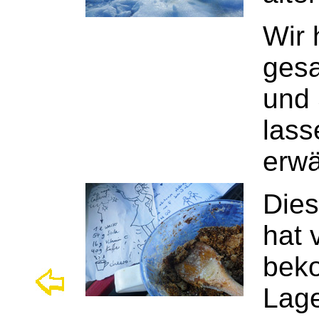
Wir 
gesa
und 
lass
erwä
Dies
hat 
beko
Lage