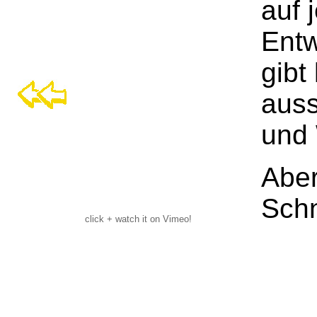
auf 
Entw
gibt
auss
und 
Aber
Schn
click + watch it on Vimeo!