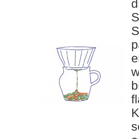
d
S
S
p
e
w
b
f
K
s