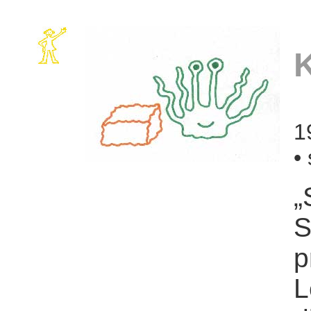
1
•
„
S
p
L