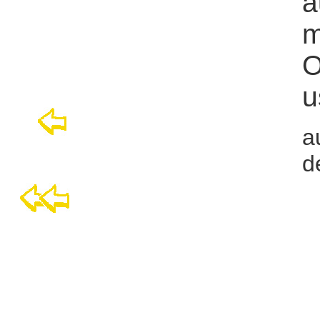
a
m
O
u
a
d