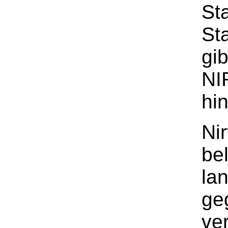
St
St
gi
NIR
hi
Ni
be
lan
ge
ve