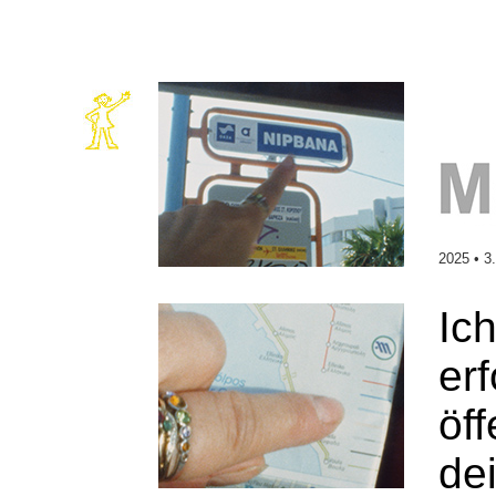
2025 • 3
Ic
er
öf
de