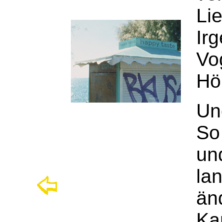
Lie
Ir
Vo
Hö
Un
So
un
la
än
Ka