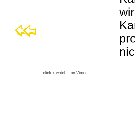
wir
Ka
pr
ni
click + watch it on Vimeo!