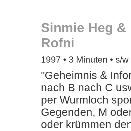
Sinmie Heg &
Rofni
1997 • 3 Minuten • s/w 
"Geheimnis & Info
nach B nach C usw
per Wurmloch spon
Gegenden, M oder
oder krümmen de