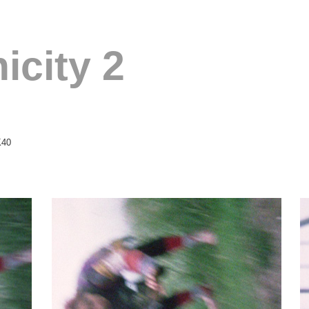
icity 2
K40