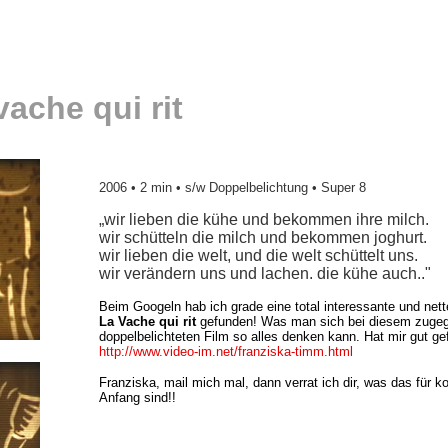
vache qui rit
2006 • 2 min • s/w Doppelbelichtung • Super 8
„wir lieben die kühe und bekommen ihre milch.
wir schütteln die milch und bekommen joghurt.
wir lieben die welt, und die welt schüttelt uns.
wir verändern uns und lachen. die kühe auch.
."
Beim Googeln hab ich grade eine total interessante und net
La Vache qui rit
gefunden! Was man sich bei diesem zuge
doppelbelichteten Film so alles denken kann. Hat mir gut gef
http://www.video-im.net/franziska-timm.html
Franziska, mail mich mal, dann verrat ich dir, was das für
Anfang sind!!