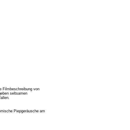
te Filmbeschreibung von
geben seltsamen
allen.
 komische Piepgeräusche am