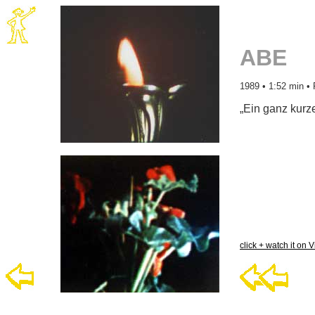
ABE
1989 • 1:52 min • 
„Ein ganz kurz
click + watch it on 