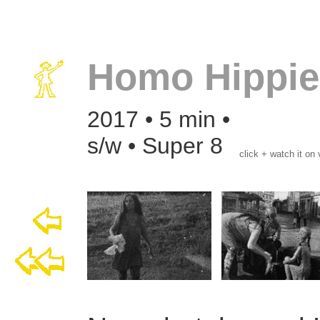
Homo Hippie
2017 • 5 min •
s/w • Super 8
click + watch it on