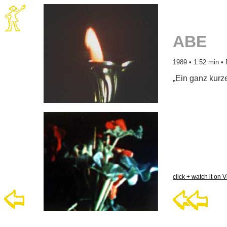
ABE
1989 • 1:52 min • 
„Ein ganz kurz
click + watch it on 