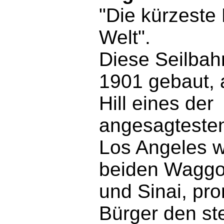
"Die kürzeste
Welt".
Diese Seilbah
1901 gebaut, 
Hill eines der
angesagtesten 
Los Angeles w
beiden Waggon
und Sinai, pr
Bürger den st