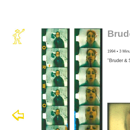
Brud
1994 • 3 Min
"Bruder & 