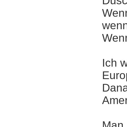
Dusc
Wenn
wenn
Wenn
Ich 
Euro
Dana
Amer
Man 