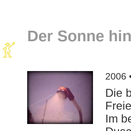
Der Sonne hin
2006 •
Die 
Frei
Im be