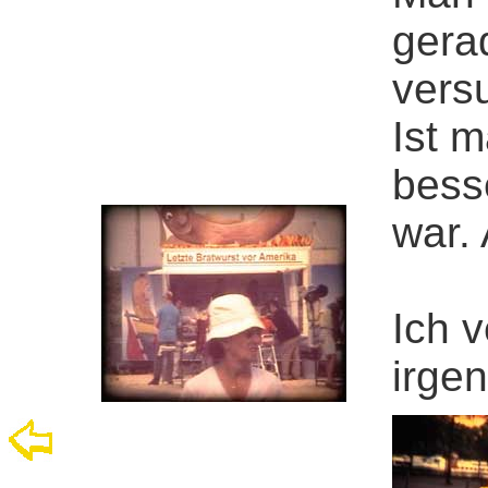
gerad
vers
Ist 
bess
war.
Ich 
irge