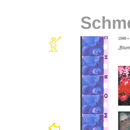
Schme
1998 • 
„Blum