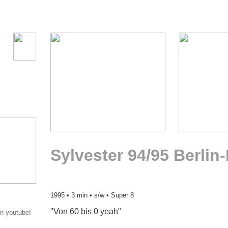
Sylvester 94/95 Berlin
1995 • 3 min • s/w • Super 8
"Von 60 bis 0 yeah"
on youtube!