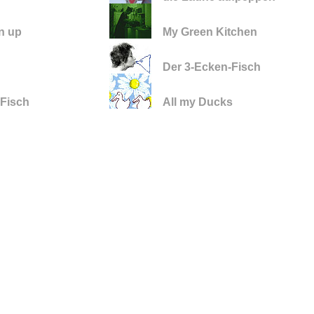
n up
My Green Kitchen
Der 3-Ecken-Fisch
 Fisch
All my Ducks