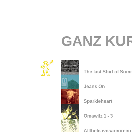
GANZ KUR
The last Shirt of Sum
Jeans On
Sparkleheart
Omawitz 1 - 3
Alltheleavesaregreen