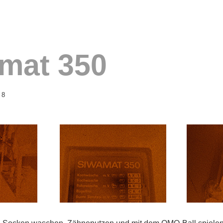
mat 350
 8