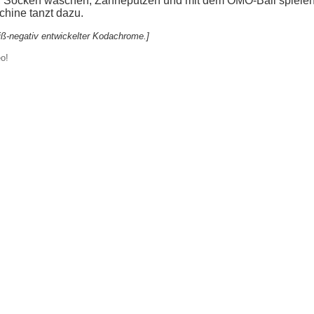
, Socken waschen, Zähneputzen und mit dem OMO-Ball spielen 
hine tanzt dazu.
iß-negativ entwickelter Kodachrome.]
o!