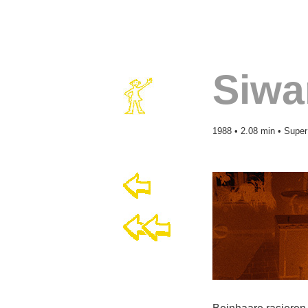
Siwa
1988
• 2.08 min • Super