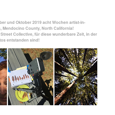
ber und Oktober 2019 acht Wochen artist-in-
ts, Mendocino County, North California!
Street Collective, für diese wunderbare Zeit, in der
tos entstanden sind!